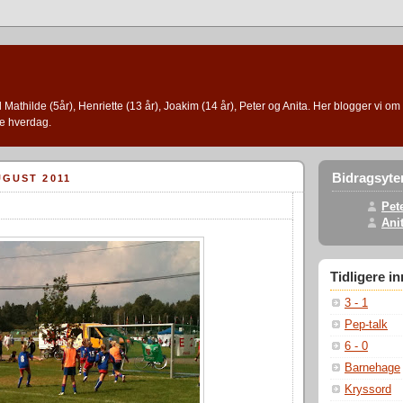
l Mathilde (5år), Henriette (13 år), Joakim (14 år), Peter og Anita. Her blogger vi om 
e hverdag.
Bidragsyte
UGUST 2011
Pet
Ani
Tidligere i
3 - 1
Pep-talk
6 - 0
Barnehage
Kryssord