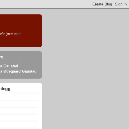
vår (mer eller
re
er Gaustad
ta Ødegaard Gaustad
nnlegg