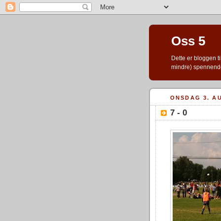
Oss 5
Dette er bloggen ti
mindre) spennend
ONSDAG 3. A
7 - 0