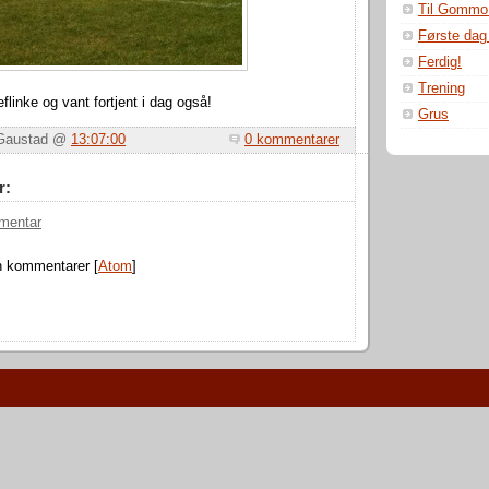
Til Gommo
Første dag 
Ferdig!
Trening
linke og vant fortjent i dag også!
Grus
r Gaustad @
13:07:00
0 kommentarer
r:
mentar
n kommentarer [
Atom
]