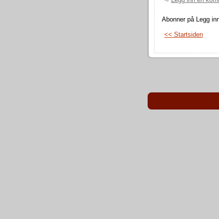
Legg inn en kom
Abonner på Legg in
<< Startsiden