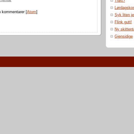
mentar
Trøtt?
Lørdagsko
n kommentarer [
Atom
]
Syk liten j
Flink gutt!
Ny skitten
Gjensidige