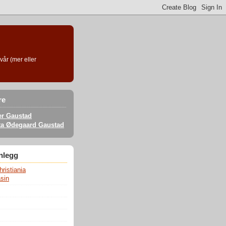
vår (mer eller
re
er Gaustad
ta Ødegaard Gaustad
nnlegg
ristiania
sin