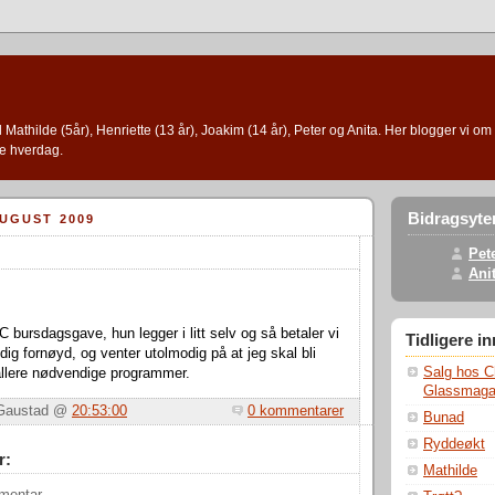
l Mathilde (5år), Henriette (13 år), Joakim (14 år), Peter og Anita. Her blogger vi om 
e hverdag.
Bidragsyte
AUGUST 2009
Pet
Ani
C bursdagsgave, hun legger i litt selv og så betaler vi
Tidligere i
dig fornøyd, og venter utolmodig på at jeg skal bli
Salg hos Ch
allere nødvendige programmer.
Glassmaga
r Gaustad @
20:53:00
0 kommentarer
Bunad
Ryddeøkt
r:
Mathilde