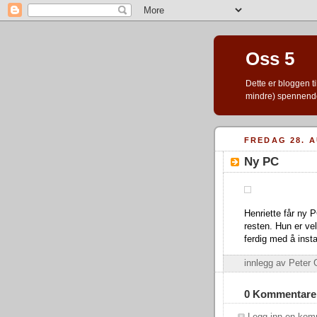
Oss 5
Dette er bloggen ti
mindre) spennend
FREDAG 28. 
Ny PC
Henriette får ny P
resten. Hun er vel
ferdig med å inst
innlegg av Pete
0 Kommentare