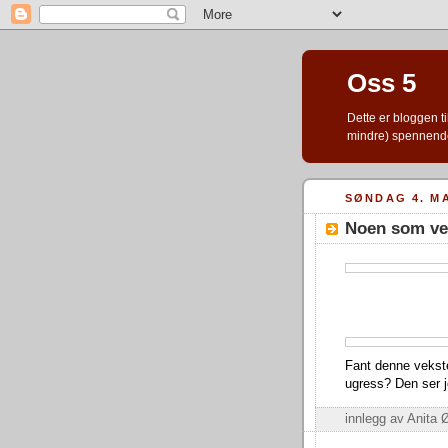
Oss 5
Dette er bloggen ti
mindre) spennend
SØNDAG 4. MA
Noen som vet
Fant denne vekste
ugress? Den ser jo 
innlegg av Anit