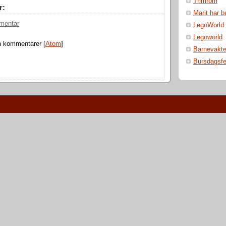
Trimrom
r:
Marit har 
mentar
LegoWorld.
Legoworld
n kommentarer [
Atom
]
Barnevakt
Bursdagsfe