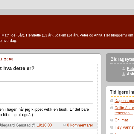
l Mathilde (5år), Henriette (13 år), Joakim (14 år), Peter og Anita. Her blogger vi om 
e hverdag.
Bidragsyte
I 2008
 hva dette er?
Pet
Ani
Tidligere i
Dagens gjer
Deilig å k
n i hagen når jeg klippet vekk en busk. Er det bare
terassen...
litt stilig ut også:)
Grillmat
a Ødegaard Gaustad @
19:16:00
0 kommentarer
Høy vanns