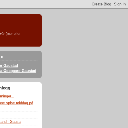
vår (mer eller
re
er Gaustad
ta Ødegaard Gaustad
nnlegg
ninger...
unne spise middag på
tand i Gausa